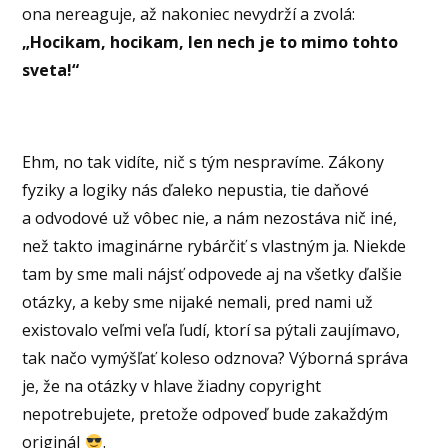
ona nereaguje, až nakoniec nevydrží a zvolá:
„Hocikam, hocikam, len nech je to mimo tohto
sveta!“
Ehm, no tak vidíte, nič s tým nespravíme. Zákony
fyziky a logiky nás ďaleko nepustia, tie daňové
a odvodové už vôbec nie, a nám nezostáva nič iné,
než takto imaginárne rybárčiť s vlastným ja. Niekde
tam by sme mali nájsť odpovede aj na všetky ďalšie
otázky, a keby sme nijaké nemali, pred nami už
existovalo veľmi veľa ľudí, ktorí sa pýtali zaujímavo,
tak načo vymýšľať koleso odznova? Výborná správa
je, že na otázky v hlave žiadny copyright
nepotrebujete, pretože odpoveď bude zakaždým
originál
.