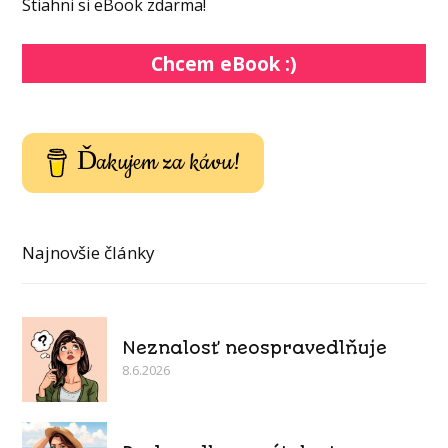
Stiahni si eBook zdarma!
Chcem eBook :)
Ďakujem za kávu!
Najnovšie články
Neznalosť neospravedlňuje
8.6.2026