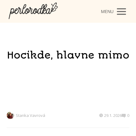
MENU
Hocikde, hlavne mimo
Stanka Vavrová
29.1. 2026
0