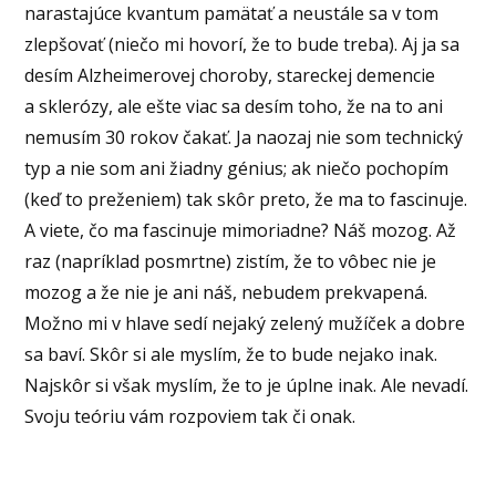
narastajúce kvantum pamätať a neustále sa v tom
zlepšovať (niečo mi hovorí, že to bude treba). Aj ja sa
desím Alzheimerovej choroby, stareckej demencie
a sklerózy, ale ešte viac sa desím toho, že na to ani
nemusím 30 rokov čakať. Ja naozaj nie som technický
typ a nie som ani žiadny génius; ak niečo pochopím
(keď to preženiem) tak skôr preto, že ma to fascinuje.
A viete, čo ma fascinuje mimoriadne? Náš mozog. Až
raz (napríklad posmrtne) zistím, že to vôbec nie je
mozog a že nie je ani náš, nebudem prekvapená.
Možno mi v hlave sedí nejaký zelený mužíček a dobre
sa baví. Skôr si ale myslím, že to bude nejako inak.
Najskôr si však myslím, že to je úplne inak. Ale nevadí.
Svoju teóriu vám rozpoviem tak či onak.