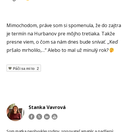
Mimochodom, práve som si spomenula, že do zajtra
je termín na Hurbanov pre môjho tretiaka. Takže
presne viem, o čom sa nám dnes bude snívať. „Keď
pršalo mrholilo,…“ Alebo to mal už minulý rok?
Páči sa mi to
2
Stanka Vavrová
Som matka neobvyklej rodiny, spisovateľ amatér a nadšený