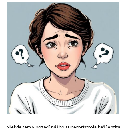
Niekde tam v pozadí nášho superprístroja beží entita,