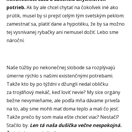
potrieb.
Ak by ale chcel chytať na čokoľvek iné ako
prútik, musel by si prejsť celým tým svetským peklom:
zamestnať sa, platiť dane a hypotéku, že by sa možno
tej vysnívanej rybačky ani nemusel dožiť. Lebo sme
nároční.
Naše túžby po nekonečnej slobode sa rozplývajú
úmerne rýchlo s našimi existenčnými potrebami.
Takže kto by po týždni v džungli nedal obličku
za trojdňový mekáč, keď loviť nevie? My síce orgány
bežne nevymieňame, ale podľa mňa dávame priveľa
na to, aby sme mohli mať doma teplo a mali čo jesť.
Takže prečo by som mala ešte chcieť viac? Nestačí?
Stačilo by.
Len tá naša dušička večne nespokojná.