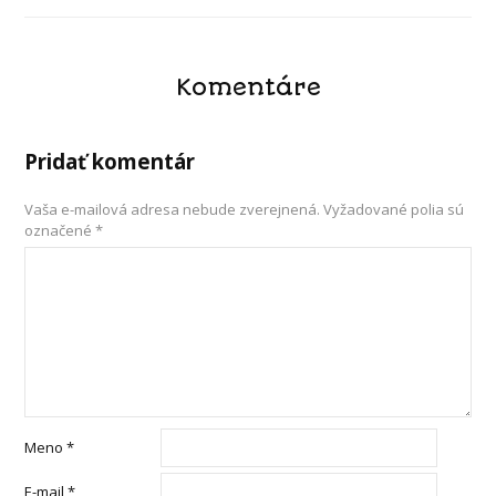
Komentáre
Pridať komentár
Vaša e-mailová adresa nebude zverejnená.
Vyžadované polia sú
označené
*
Meno
*
E-mail
*