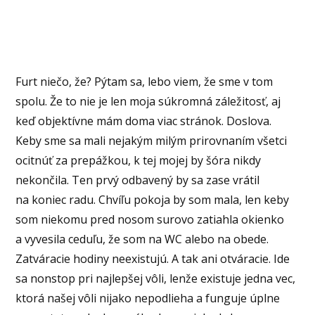
Furt niečo, že? Pýtam sa, lebo viem, že sme v tom
spolu. Že to nie je len moja súkromná záležitosť, aj
keď objektívne mám doma viac stránok. Doslova.
Keby sme sa mali nejakým milým prirovnaním všetci
ocitnúť za prepážkou, k tej mojej by šóra nikdy
nekončila. Ten prvý odbavený by sa zase vrátil
na koniec radu. Chvíľu pokoja by som mala, len keby
som niekomu pred nosom surovo zatiahla okienko
a vyvesila ceduľu, že som na WC alebo na obede.
Zatváracie hodiny neexistujú. A tak ani otváracie. Ide
sa nonstop pri najlepšej vôli, lenže existuje jedna vec,
ktorá našej vôli nijako nepodlieha a funguje úplne