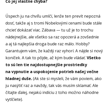
Čo jej vlastne chýba?
Úspech ju na chvíľu umlčí, lenže ten prevít nepozná
dosť, takže aj s tromi Nobelovými cenami bude stále
chcieť dokázať viac. Zábava — tu už je to trochu
nádejnejšie, ale všetko sa raz opozerá a zovšednie
a aj tá najlepšia droga bude raz málo. Hobby?
Garantujem vám, že každý raz vyhorí. A nájde si nový
koníček. A tak to pôjde, až kým bude vládať.
Všetko
to sú len tie najdostupnejšie prostriedky
na vypnutie a uspokojenie potrieb našej večne
hladnej duše.
(Ak ste si mysleli, že vám poviem, ako
ju nasýtiť raz a navždy, tak vás musím sklamať. Ale
čítajte ďalej, nejakú indíciu z toho možno náhodne
vytlčiete).