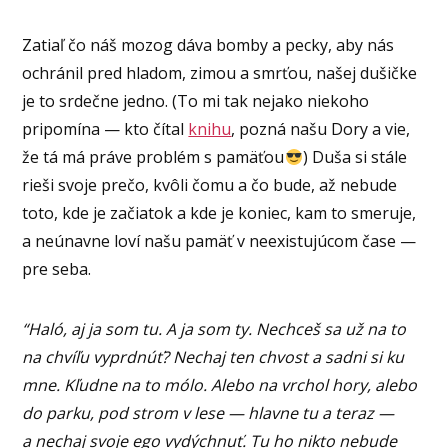
Zatiaľ čo náš mozog dáva bomby a pecky, aby nás
ochránil pred hladom, zimou a smrťou, našej dušičke
je to srdečne jedno. (To mi tak nejako niekoho
pripomína — kto čítal
knihu
, pozná našu Dory a vie,
že tá má práve problém s pamäťou
) Duša si stále
rieši svoje prečo, kvôli čomu a čo bude, až nebude
toto, kde je začiatok a kde je koniec, kam to smeruje,
a neúnavne loví našu pamäť v neexistujúcom čase —
pre seba.
“Haló, aj ja som tu. A ja som ty. Nechceš sa už na to
na chvíľu vyprdnúť? Nechaj ten chvost a sadni si ku
mne. Kľudne na to mólo. Alebo na vrchol hory, alebo
do parku, pod strom v lese — hlavne tu a teraz —
a nechaj svoje ego vydýchnuť. Tu ho nikto nebude