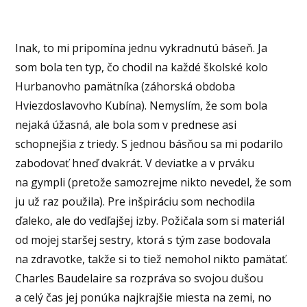
Inak, to mi pripomína jednu vykradnutú báseň. Ja
som bola ten typ, čo chodil na každé školské kolo
Hurbanovho pamätníka (záhorská obdoba
Hviezdoslavovho Kubína). Nemyslím, že som bola
nejaká úžasná, ale bola som v prednese asi
schopnejšia z triedy. S jednou básňou sa mi podarilo
zabodovať hneď dvakrát. V deviatke a v prváku
na gympli (pretože samozrejme nikto nevedel, že som
ju už raz použila). Pre inšpiráciu som nechodila
ďaleko, ale do vedľajšej izby. Požičala som si materiál
od mojej staršej sestry, ktorá s tým zase bodovala
na zdravotke, takže si to tiež nemohol nikto pamätať.
Charles Baudelaire sa rozpráva so svojou dušou
a celý čas jej ponúka najkrajšie miesta na zemi, no