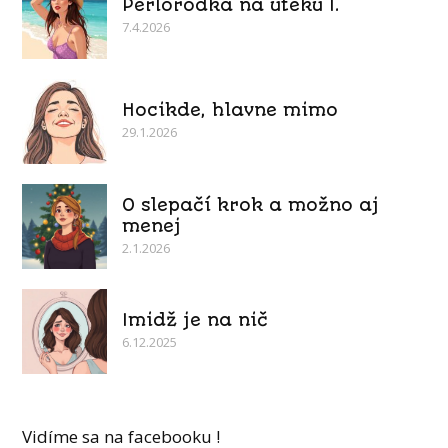
Perlorodka na úteku I.
7.4.2026
Hocikde, hlavne mimo
29.1.2026
O slepačí krok a možno aj
menej
2.1.2026
Imidž je na nič
6.12.2025
Vidíme sa na facebooku !