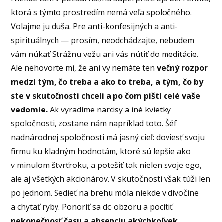
ktorá s týmto prostredím nemá veľa spoločného.
Volajme ju duša. Pre anti-konfesijných a anti-
spirituálnych — prosím, neodchádzajte, nebudem
vám núkať Strážnu vežu ani vás nútiť do meditácie.
Ale nehovorte mi, že ani vy nemáte ten
večný rozpor
medzi tým, čo treba a ako to treba, a tým, čo by
ste v skutočnosti chceli a po čom piští celé vaše
vedomie.
Ak vyradíme narcisy a iné kvietky
spoločnosti, zostane nám napríklad toto. Šéf
nadnárodnej spoločnosti má jasný cieľ: doviesť svoju
firmu ku kladným hodnotám, ktoré sú lepšie ako
v minulom štvrťroku, a potešiť tak nielen svoje ego,
ale aj všetkých akcionárov. V skutočnosti však túži len
po jednom. Sedieť na brehu móla niekde v divočine
a chytať ryby. Ponoriť sa do obzoru a pocítiť
nekonečnosť času a absenciu akýchkoľvek